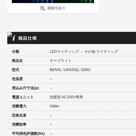
分類
LEDライティング ： その他 ライティング
商品名
テープライト
型式
BENSL-14055S(L-1000)
色温度
--
埋込み穴寸法(φ)
--
電源ユニット
別置型 AC100V専用
消費電力
5W/m
定格光束
--
消費効率
--
平均演色評価数(Ra)
--