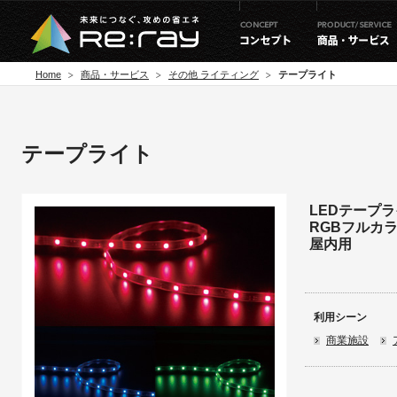
Home
商品・サービス
その他 ライティング
テープライト
テープライト
LEDテープラ
RGBフルカ
屋内用
利用シーン
商業施設