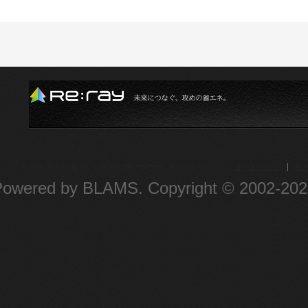
つ適切に取り扱うよう積
行動指針
1.個人情報の収集、利
当社は、個人情報を収集
サイトマップ
個
© 2014-2026.Reray Co., LTD. All rights reserved. 株式会社 リレー
に対しその目的を明確に
Powered by BLAMS. Copyright © 2002-20
おいて適法かつ公正な手
利用する際についても、
囲のみで利用します。さ
第三者に提供または委託