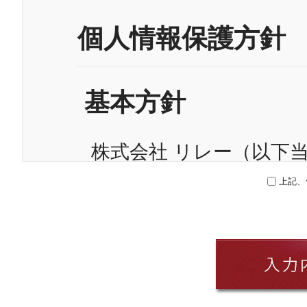
個人情報保護方針
基本方針
株式会社 リレー（以下
エネ設備などの研究開発
上記、
通じて、入手または使用
様という）や従業員の個
的責務であると認識し、
その他の規範を遵守する