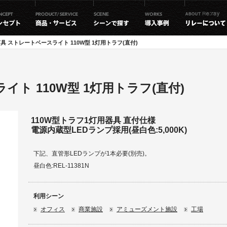
具 ストレートベースライト 110W型 1灯用トラフ(直付)
ト 110W型 1灯用トラフ(直付)
110W型トラフ1灯用器具 直付仕様
電源内蔵型LEDランプ採用(昼白色:5,000K)
下記、直管形LEDランプが1本必要(別売)。
昼白色:REL-11381N
利用シーン
オフィス
商業施設
アミューズメント施設
工場