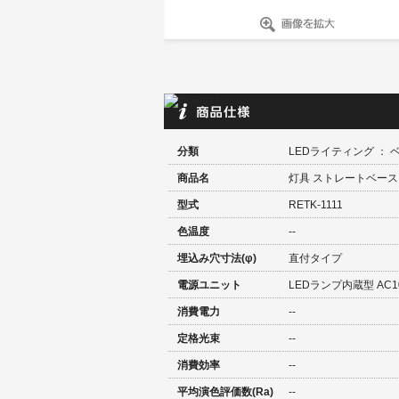
分類
LEDライティング ： 
商品名
灯具 ストレートベースラ
型式
RETK-1111
色温度
--
埋込み穴寸法(φ)
直付タイプ
電源ユニット
LEDランプ内蔵型 AC10
消費電力
--
定格光束
--
消費効率
--
平均演色評価数(Ra)
--