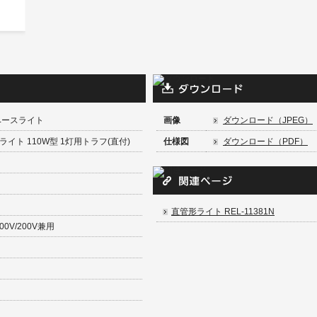
ベースライト
画像
ダウンロード（JPEG）
イト 110W型 1灯用トラフ(直付)
仕様図
ダウンロード（PDF）
直管形ライト REL-11381N
0V/200V兼用