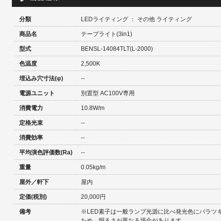
分類
LEDライティング ： その他 ライティング
商品名
テープライト(3in1)
型式
BENSL-14084TLT(L-2000)
色温度
2,500K
埋込み穴寸法(φ)
--
電源ユニット
別置型 AC100V専用
消費電力
10.8W/m
定格光束
--
消費効率
--
平均演色評価数(Ra)
--
重量
0.05kg/m
屋外／軒下
屋内
定価(税別)
20,000円
備考
※LED素子は一般ランプ光源に比べ発光色にバラツ
ため、明るさが異なる場合があります。