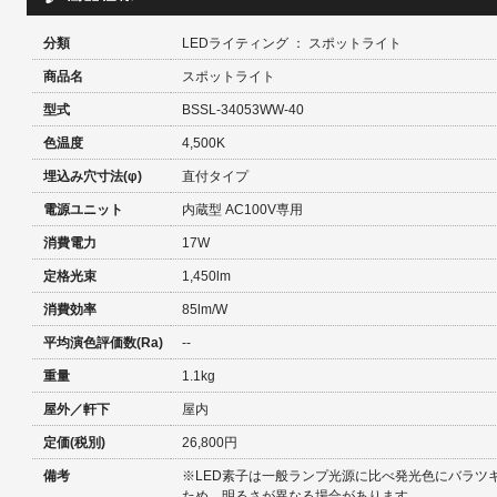
分類
LEDライティング ： スポットライト
商品名
スポットライト
型式
BSSL-34053WW-40
色温度
4,500K
埋込み穴寸法(φ)
直付タイプ
電源ユニット
内蔵型 AC100V専用
消費電力
17W
定格光束
1,450lm
消費効率
85lm/W
平均演色評価数(Ra)
--
重量
1.1kg
屋外／軒下
屋内
定価(税別)
26,800円
備考
※LED素子は一般ランプ光源に比べ発光色にバラツ
ため、明るさが異なる場合があります。