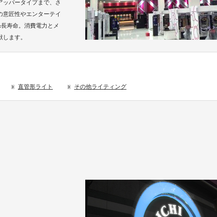
アッパータイプまで、さ
の意匠性やエンターテイ
&長寿命。消費電力とメ
献します。
直管形ライト
その他ライティング