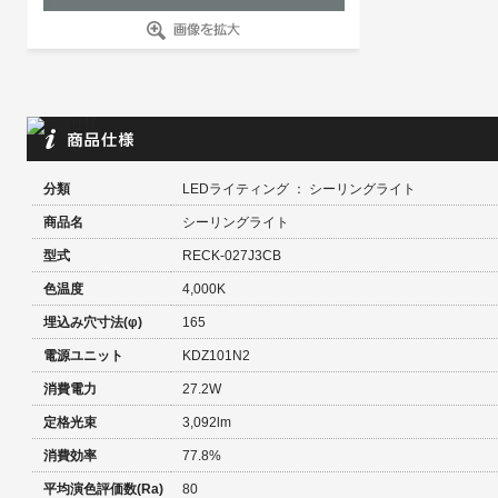
分類
LEDライティング ： シーリングライト
商品名
シーリングライト
型式
RECK-027J3CB
色温度
4,000K
埋込み穴寸法(φ)
165
電源ユニット
KDZ101N2
消費電力
27.2W
定格光束
3,092lm
消費効率
77.8%
平均演色評価数(Ra)
80