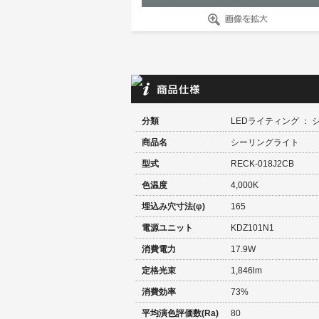
分類
LEDライティング ：
商品名
シーリングライト
型式
RECK-018J2CB
色温度
4,000K
埋込み穴寸法(φ)
165
電源ユニット
KDZ101N1
消費電力
17.9W
定格光束
1,846lm
消費効率
73%
平均演色評価数(Ra)
80