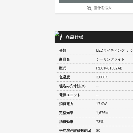
分類
LEDライティング ：
商品名
シーリングライト
型式
RECK-018J2AB
色温度
3,000K
埋込み穴寸法(φ)
--
電源ユニット
--
消費電力
17.9W
定格光束
1,676lm
消費効率
73%
平均演色評価数(Ra)
80