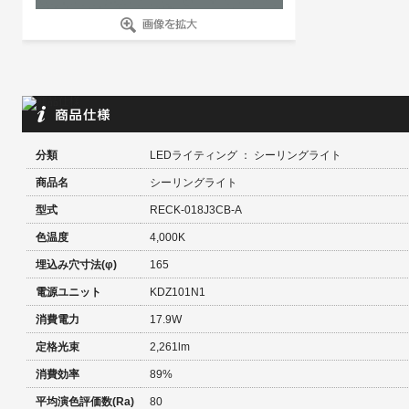
分類
LEDライティング ： シーリングライト
商品名
シーリングライト
型式
RECK-018J3CB-A
色温度
4,000K
埋込み穴寸法(φ)
165
電源ユニット
KDZ101N1
消費電力
17.9W
定格光束
2,261lm
消費効率
89%
平均演色評価数(Ra)
80