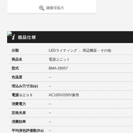
分類
LEDライティング ： 周辺機器・その他
商品名
電源ユニット
型式
BMA-28057
色温度
--
埋込み穴寸法(φ)
--
電源ユニット
AC100V/200V兼用
消費電力
--
定格光束
--
消費効率
--
平均演色評価数(Ra)
--