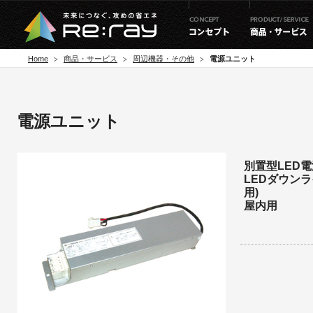
Home
商品・サービス
周辺機器・その他
電源ユニット
電源ユニット
別置型LED電源
LEDダウンラ
用)
屋内用