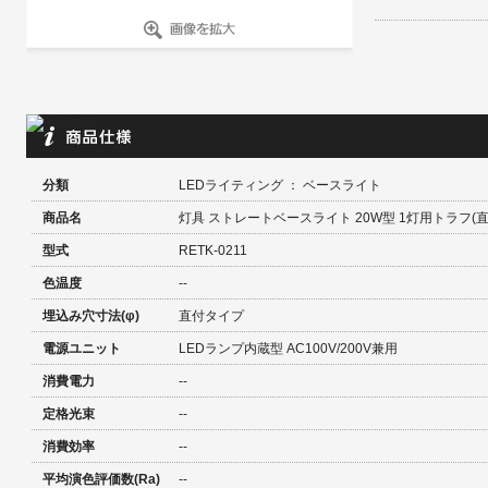
分類
LEDライティング ： ベースライト
商品名
灯具 ストレートベースライト 20W型 1灯用トラフ(直
型式
RETK-0211
色温度
--
埋込み穴寸法(φ)
直付タイプ
電源ユニット
LEDランプ内蔵型 AC100V/200V兼用
消費電力
--
定格光束
--
消費効率
--
平均演色評価数(Ra)
--