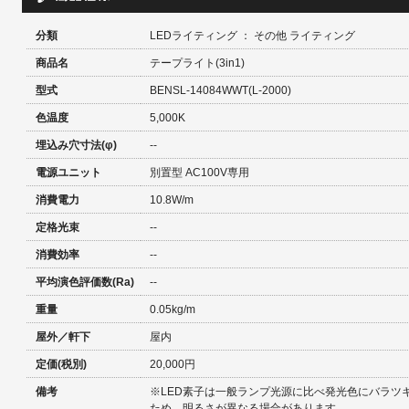
分類
LEDライティング ： その他 ライティング
商品名
テープライト(3in1)
型式
BENSL-14084WWT(L-2000)
色温度
5,000K
埋込み穴寸法(φ)
--
電源ユニット
別置型 AC100V専用
消費電力
10.8W/m
定格光束
--
消費効率
--
平均演色評価数(Ra)
--
重量
0.05kg/m
屋外／軒下
屋内
定価(税別)
20,000円
備考
※LED素子は一般ランプ光源に比べ発光色にバラツ
ため、明るさが異なる場合があります。