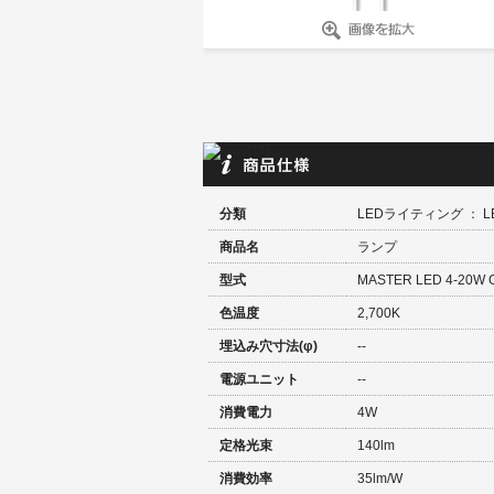
分類
LEDライティング ： 
商品名
ランプ
型式
MASTER LED 4-20W 
色温度
2,700K
埋込み穴寸法(φ)
--
電源ユニット
--
消費電力
4W
定格光束
140lm
消費効率
35lm/W