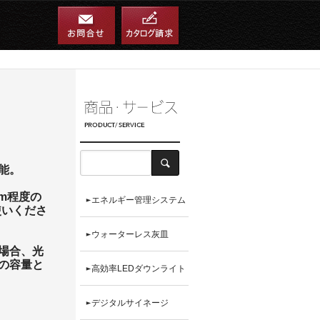
能。
cm程度の
エネルギー管理システム
使いくださ
ウォーターレス灰皿
場合、光
の容量と
高効率LEDダウンライト
デジタルサイネージ