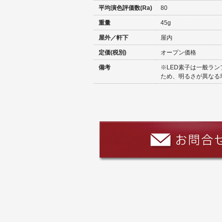
平均演色評価数(Ra)
80
重量
45g
屋外／軒下
屋内
定価(税別)
オープン価格
備考
※LED素子は一般ラ
ため、明るさが異なる