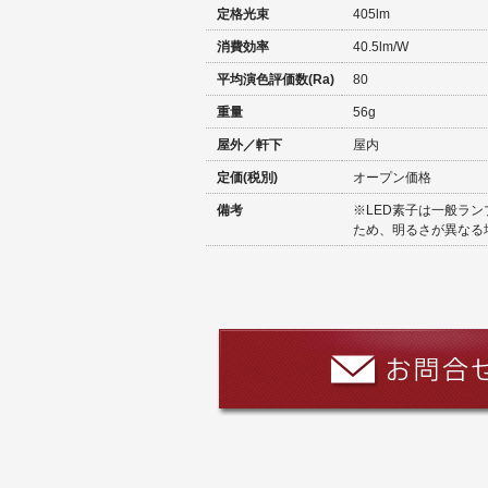
定格光束
405lm
消費効率
40.5lm/W
平均演色評価数(Ra)
80
重量
56g
屋外／軒下
屋内
定価(税別)
オープン価格
備考
※LED素子は一般ラ
ため、明るさが異なる