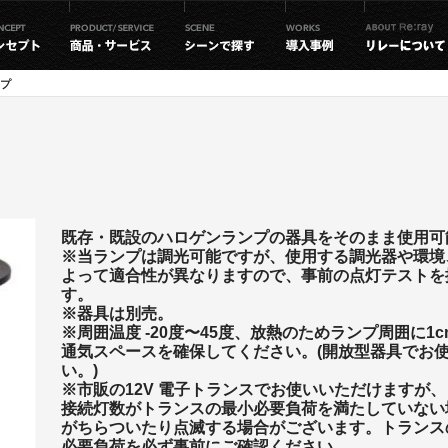
プ
既存・既設のハロゲンランプの器具をそのまま使用可
※当ランプは調光可能ですが、使用する調光器や環境
よって適合性が異なりますので、事前の点灯テストを
す。
※器具は別売。
※周囲温度 -20度〜45度、放熱のためランプ周囲に1
通気スペースを確保してください。(開放型器具でお
い。)
※市販の12V 電子トランスでお使いいただけますが、
接続灯数がトランスの最小必要負荷を満たしていない
がちらついたり点滅する場合がございます。トランス
必要負荷を必ず事前にご確認ください。