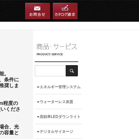
能。
、条件に
推奨しま
エネルギー管理システム
ウォーターレス灰皿
cm程度の
使いくださ
高効率LEDダウンライト
場合、光
デジタルサイネージ
の容量と