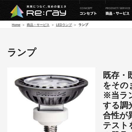
Home
商品・サービス
LEDランプ
ランプ
ランプ
既存・
をその
※当ラ
する調
合性が
テスト