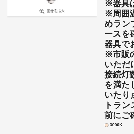
※器具
※周囲温
めラン
ースを
器具で
※市販
いただ
接続灯
を満た
いたり
トラン
前にご
3000K