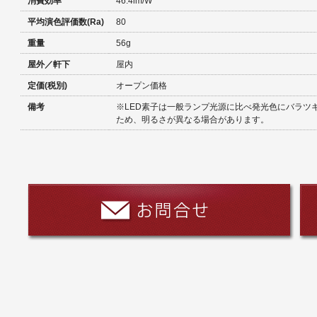
消費効率
46.4lm/W
平均演色評価数(Ra)
80
重量
56g
屋外／軒下
屋内
定価(税別)
オープン価格
備考
※LED素子は一般ランプ光源に比べ発光色にバラツ
ため、明るさが異なる場合があります。