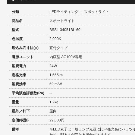
分類
LEDライティング ： スポットライト
商品名
スポットライト
型式
BSSL-34051BL-60
色温度
2,900K
埋込み穴寸法(φ)
直付タイプ
電源ユニット
内蔵型 AC100V専用
消費電力
24W
定格光束
1,665lm
消費効率
69lm/W
平均演色評価数(Ra)
--
重量
1.2kg
屋外／軒下
屋内
定価(税別)
29,800円
備考
※LED素子は一般ランプ光源に比べ発光色にバラツ
ため、明るさが異なる場合があります。