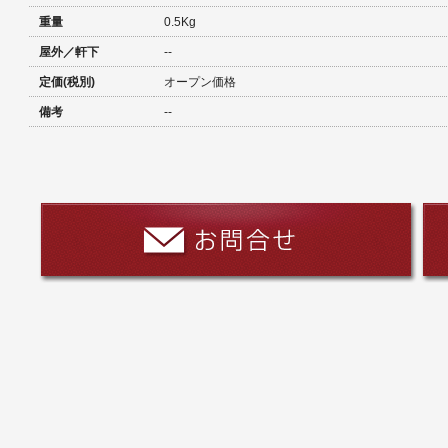
重量
0.5Kg
屋外／軒下
--
定価(税別)
オープン価格
備考
--