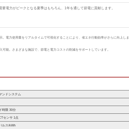
需要電力がピークとなる夏季はもちろん、1年を通して節電に貢献します。
示。電力使用量をリアルタイムで可視化することにより、省エネ行動効率がさらに向上し
入可能。さまざまな施設で、節電と電力コストの削減をサポートしています。
マンドシステム
時限 30分
Tセンサ 1点
0パルス/kWh