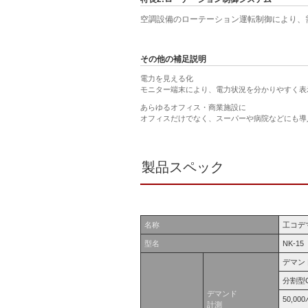
空調設備のローテーション運転制御により、
その他の補足説明
電力を見える化
モニター端末により、電力状況を分かりやすく表
あらゆるオフィス・商業施設に
オフィスだけでなく、スーパーや病院などにも導
製品スペック
名称
工コデ
型名
NK-15
デマンド
分割型C
デマンド
50,00
計測