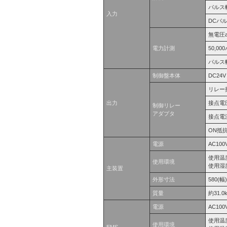
パルス幅
入力
DCパル
無電圧
電力計測
50,0
パルス幅
制御盤本体
DC2
リレー
出力
接点電圧
制御リレー
アダプタ
接点電流
ON抵抗
電源
AC100
使用温
使用環境
使用湿度
主装置
外形寸法
580(幅
質量
約31.0
電源
AC100
使用温
使用環境