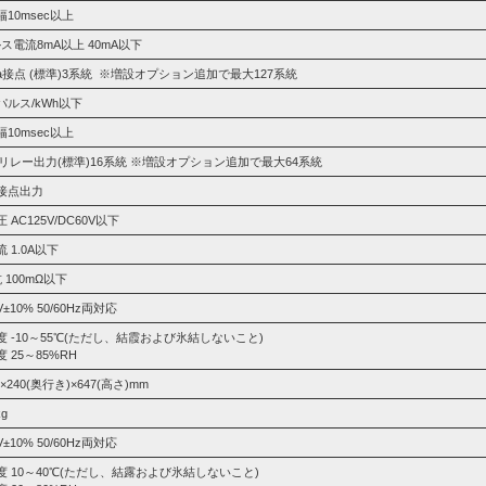
10msec以上
ス電流8mA以上 40mA以下
a接点 (標準)3系統 ※増設オプション追加で最大127系統
00パルス/kWh以下
10msec以上
4Vリレー出力(標準)16系統 ※増設オプション追加で最大64系統
接点出力
 AC125V/DC60V以下
 1.0A以下
 100mΩ以下
V±10% 50/60Hz両対応
度 -10～55℃(ただし、結霞および氷結しないこと)
 25～85%RH
)×240(奥行き)×647(高さ)mm
kg
V±10% 50/60Hz両対応
度 10～40℃(ただし、結露および氷結しないこと)